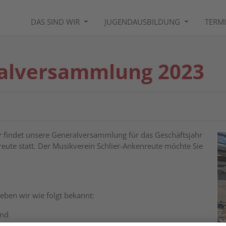
DAS SIND WIR
JUGENDAUSBILDUNG
TERM
ralversammlung 2023
r
findet unsere Generalversammlung für das Geschäftsjahr
reute statt. Der Musikverein Schlier-Ankenreute möchte Sie
ben wir wie folgt bekannt:
and