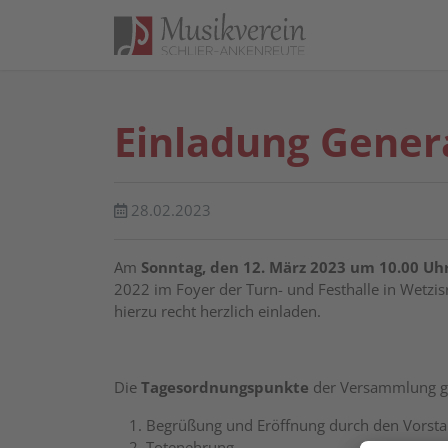
Direkt zur Hauptnavigation springen
Direkt zum Inhalt springen
Einladung Gene
28.02.2023
Am
Sonntag, den 12. März 2023 um 10.00 Uh
2022 im Foyer der Turn- und Festhalle in Wetzis
hierzu recht herzlich einladen.
Die
Tagesordnungspunkte
der Versammlung ge
Begrüßung und Eröffnung durch den Vorst
Totenehrung