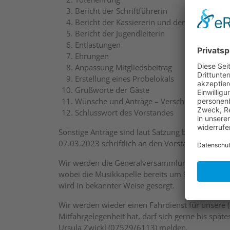
Bericht der Schriftführerin
Bericht der Kassiererin und der Kassenprüfe
Bericht der Jugendleiterin
Entlastungen
Ehrungen
Anpassung Mitgliedsbeitrag
Erstellung eines Probelokals
Grußworte der Gäste
Wünsche und Anträge – Verschiedenes
Schlusswort des Vorstandes
Sonstige Anträge sind laut Satzung bis fünf Tag
07.03.2023 schriftlich an den Vorstand zu richte
Wir werden die Generalversammlung wie gewöhn
wobei die Musikkapelle bereits um 9.45 Uhr zur B
wird in bekannter Weise gesorgt.
Wir werden wieder einen Fahrdienst für unsere (ä
Mitfahrgelegenheit hat, darf sich gerne bis spät
Ursula Zwickl (07529/6113) melden.