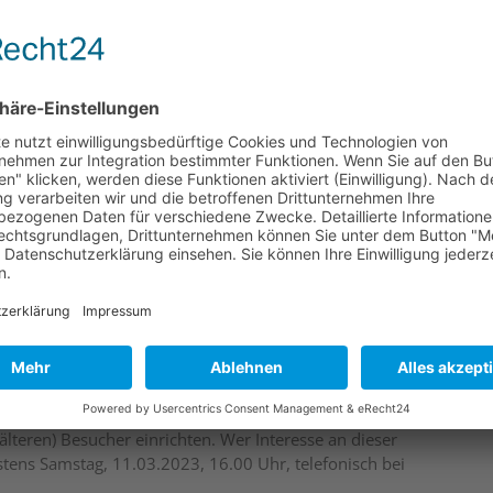
r
e vor der Versammlung, spätestens jedoch bis zum
n.
lich im Rahmen eines Frühschoppens veranstalten,
egrüßung für Sie aufspielen wird. Für Ihr leibliches Wohl
lteren) Besucher einrichten. Wer Interesse an dieser
estens Samstag, 11.03.2023, 16.00 Uhr, telefonisch bei